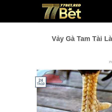
Skip
to
content
Vảy Gà Tam Tài L
P
24
Th10