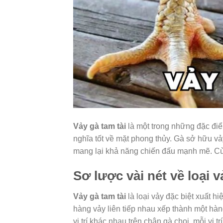
Vảy gà tam tài
là một trong những đặc điể
nghĩa tốt về mặt phong thủy. Gà sở hữu vả
mang lại khả năng chiến đấu mạnh mẽ. 
Sơ lược vài nét về loại v
Vảy gà tam tài
là loại vảy đặc biệt xuất h
hàng vảy liên tiếp nhau xếp thành một hà
vị trí khác nhau trên chân gà chọi, mỗi vị t