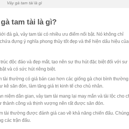
Vảy gà tam tài là gì
gà tam tài là gì?
ới đá gà, vảy tam tài có nhiều ưu điểm nổi bật. Nó không chỉ
n chứa đựng ý nghĩa phong thủy tốt đẹp và thể hiện dấu hiệu của
trúc độc đáo và đẹp mắt, tạo nên sự thu hút đặc biệt đối với sư 
ật và có sức hút riêng biệt.
m tài thường có giá bán cao hơn các giống gà chọi bình thường
 kê săn đón, làm tăng giá trị kinh tế cho chủ nhân.
n niệm dân gian, vảy tam tài mang lại may mắn và tài lộc cho c
ự thành công và thịnh vượng nên rất được săn đón.
am tài thường được đánh giá cao về khả năng chiến đấu. Chúng
ng các trận đấu.