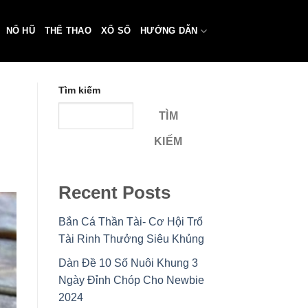
NỔ HŨ
THỂ THAO
XỔ SỐ
HƯỚNG DẪN
Tìm kiếm
TÌM
KIẾM
Recent Posts
Bắn Cá Thần Tài- Cơ Hội Trổ
Tài Rinh Thưởng Siêu Khủng
Dàn Đề 10 Số Nuôi Khung 3
Ngày Đỉnh Chóp Cho Newbie
2024