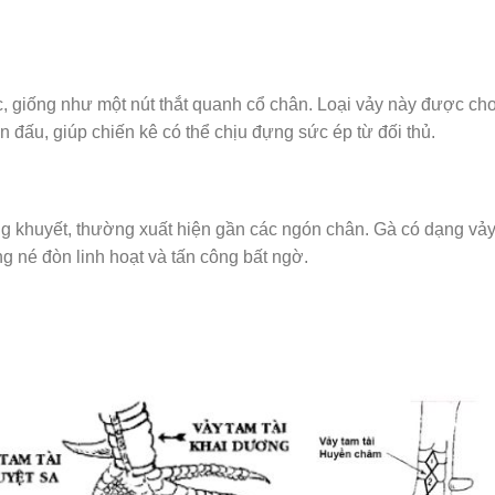
, giống như một nút thắt quanh cổ chân. Loại vảy này được cho
n đấu, giúp chiến kê có thể chịu đựng sức ép từ đối thủ.
ng khuyết, thường xuất hiện gần các ngón chân. Gà có dạng vả
 né đòn linh hoạt và tấn công bất ngờ.