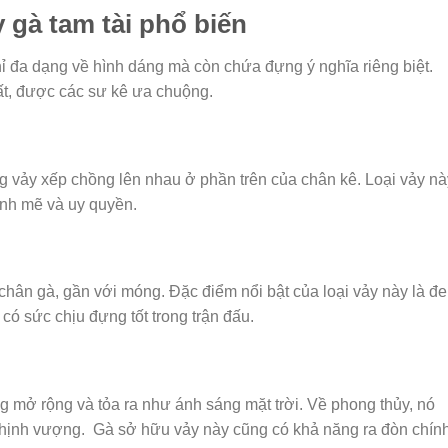
 gà tam tài phổ biến
ỉ đa dạng về hình dáng mà còn chứa đựng ý nghĩa riêng biệt.
hất, được các sư kê ưa chuộng.
ng vảy xếp chồng lên nhau ở phần trên của chân kê. Loại vảy nà
nh mẽ và uy quyền.
chân gà, gần với móng. Đặc điểm nổi bật của loại vảy này là đ
có sức chịu đựng tốt trong trận đấu.
ng mở rộng và tỏa ra như ánh sáng mặt trời. Về phong thủy, nó
thịnh vượng. Gà sở hữu vảy này cũng có khả năng ra đòn chín