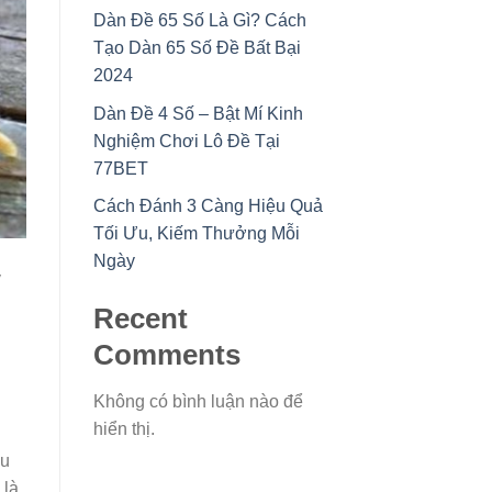
Dàn Đề 65 Số Là Gì? Cách
Tạo Dàn 65 Số Đề Bất Bại
2024
Dàn Đề 4 Số – Bật Mí Kinh
Nghiệm Chơi Lô Đề Tại
77BET
Cách Đánh 3 Càng Hiệu Quả
Tối Ưu, Kiếm Thưởng Mỗi
Ngày
ý
Recent
Comments
Không có bình luận nào để
hiển thị.
ều
 là