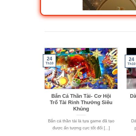
24
24
Th10
Th10
Lịch sử thành lập
77BET
77BET
chính thức được thành lập vào năm
nghỉ. Nhà cái đã nhanh chóng phát triển 
Bắn Cá Thần Tài- Cơ Hội
Dà
Trổ Tài Rinh Thưởng Siêu
Giấy chứng nhận hợp pháp
Khủng
Trước khi có kế hoạch ra mắt thương hiệu 
Bắn cá thần tài là tựa game đã tạo
Dà
mà nhà cái đã nhận được giấy chứng nhận 
được ấn tượng cực tốt đối [...]