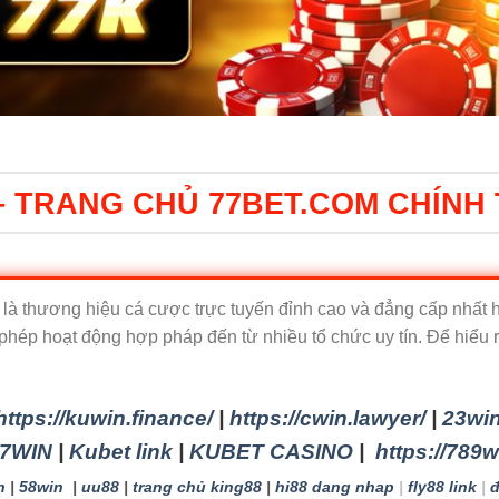
– TRANG CHỦ 77BET.COM CHÍNH 
à thương hiệu cá cược trực tuyến đỉnh cao và đẳng cấp nhất h
ép hoạt động hợp pháp đến từ nhiều tổ chức uy tín. Để hiểu rõ
https://kuwin.finance/
|
https://cwin.lawyer/
|
23wi
7WIN
|
Kubet link
|
KUBET CASINO
|
https://789w
n
|
58win
|
uu88
|
trang chủ king88
|
hi88 dang nhap
|
fly88 link
|
đ