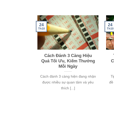
Cơ quan Quản lý Cờ bạc Philippines (P
Geotrust: Tổ chức hàng đầu về vấn đề 
quản lý bằng công nghệ mã hóa tiên tiế
24
24
Qua đó cho thấy rằng, các giấy chứng nhậ
Th10
Th10
môi trường giải trí an toàn, minh bạch và
Cách Đánh 3 Càng Hiệu
Quả Tối Ưu, Kiếm Thưởng
C
Mỗi Ngày
Cách đánh 3 càng hiện đang nhận
T
được nhiều sự quan tâm và yêu
đề
thích [...]