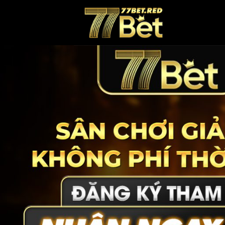
Skip
to
content