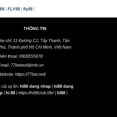
y88
|
FLY88
|
fly88
|
THÔNG TIN
ịa chỉ: 11 Đường C2, Tây Thạnh, Tân
hú, Thành phố Hồ Chí Minh, Việt Nam
iện thoại: 0909555678
ET
luôn đi đúng với định hướng hoạt động
mail:
77betred@info.vn
Website:
https://77bet.red/
o người chơi nền tảng cá cược không chỉ
cái uy tín:
hi88 dang nhap
|
hi88 dang
ap
|
hi 88
|
https://hi88club.life/
|
hi88
|
nhanh chóng và tận tâm.
vững. Đồng thời luôn đặt người chơi làm