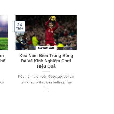
cờ bạc tại khu vực châu Á.
ân và giao dịch của người dùng luôn được
24
 Mà còn phản ánh sân chơi luôn cung cấp
Th10
rải nghiệm cùng với nền tảng.
ìm
Kèo Ném Biên Trong Bóng
phổ
Đá Và Kinh Nghiệm Chơi
Hiệu Quả
Kèo ném biên còn được gọi với cái
 cá
tên khác là throw in betting. Tuy
[...]