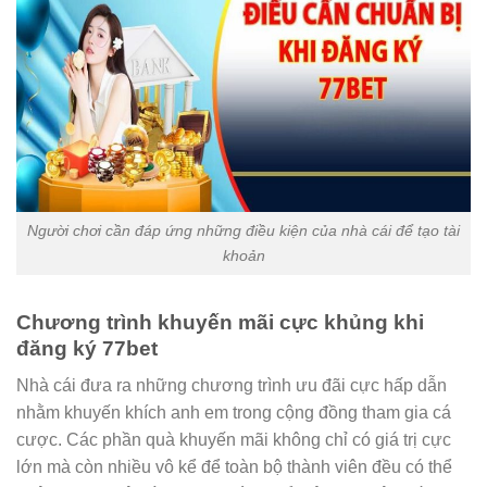
Người chơi cần đáp ứng những điều kiện của nhà cái để tạo tài
khoản
Chương trình khuyến mãi cực khủng khi
đăng ký 77bet
Nhà cái đưa ra những chương trình ưu đãi cực hấp dẫn
nhằm khuyến khích anh em trong cộng đồng tham gia cá
cược. Các phần quà khuyến mãi không chỉ có giá trị cực
lớn mà còn nhiều vô kể để toàn bộ thành viên đều có thể