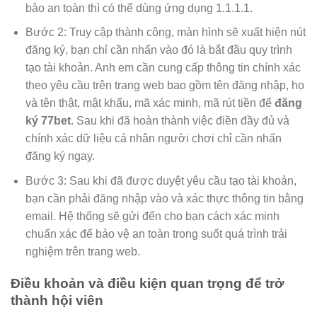
bảo an toàn thì có thể dùng ứng dụng 1.1.1.1.
Bước 2: Truy cập thành công, màn hình sẽ xuất hiện nút
đăng ký, bạn chỉ cần nhấn vào đó là bắt đầu quy trình
tạo tài khoản. Anh em cần cung cấp thông tin chính xác
theo yêu cầu trên trang web bao gồm tên đăng nhập, họ
và tên thật, mật khẩu, mã xác minh, mã rút tiền để
đăng
ký 77bet
. Sau khi đã hoàn thành việc điền đầy đủ và
chính xác dữ liệu cá nhân người chơi chỉ cần nhấn
đăng ký ngay.
Bước 3: Sau khi đã được duyệt yêu cầu tạo tài khoản,
bạn cần phải đăng nhập vào và xác thực thông tin bằng
email. Hệ thống sẽ gửi đến cho bạn cách xác minh
chuẩn xác để bảo vệ an toàn trong suốt quá trình trải
nghiệm trên trang web.
Điều khoản và điều kiện quan trọng để trở
thành hội viên