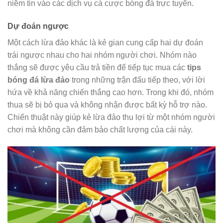
niềm tin vào các dịch vụ cá cược bóng đá trực tuyến.
Dự đoán ngược
Một cách lừa đảo khác là kẻ gian cung cấp hai dự đoán
trái ngược nhau cho hai nhóm người chơi. Nhóm nào
thắng sẽ được yêu cầu trả tiền để tiếp tục mua các
tips
bóng đá lừa đảo
trong những trận đấu tiếp theo, với lời
hứa về khả năng chiến thắng cao hơn. Trong khi đó, nhóm
thua sẽ bị bỏ qua và không nhận được bất kỳ hỗ trợ nào.
Chiến thuật này giúp kẻ lừa đảo thu lợi từ một nhóm người
chơi mà không cần đảm bảo chất lượng của cái này.