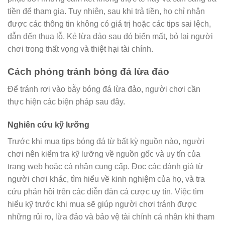
tiền để tham gia. Tuy nhiên, sau khi trả tiền, họ chỉ nhận
được các thông tin không có giá trị hoặc các tips sai lệch,
dẫn đến thua lỗ. Kẻ lừa đảo sau đó biến mất, bỏ lại người
chơi trong thất vọng và thiệt hại tài chính.
Cách phỏng tránh bóng đá lừa đảo
Để tránh rơi vào bẫy bóng đá lừa đảo, người chơi cần
thực hiện các biện pháp sau đây.
Nghiên cứu kỹ lưỡng
Trước khi mua tips bóng đá từ bất kỳ nguồn nào, người
chơi nên kiểm tra kỹ lưỡng về nguồn gốc và uy tín của
trang web hoặc cá nhân cung cấp. Đọc các đánh giá từ
người chơi khác, tìm hiểu về kinh nghiệm của họ, và tra
cứu phản hồi trên các diễn đàn cá cược uy tín. Việc tìm
hiểu kỹ trước khi mua sẽ giúp người chơi tránh được
những rủi ro, lừa đảo và bảo vệ tài chính cá nhân khi tham