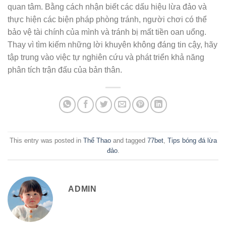
quan tâm. Bằng cách nhận biết các dấu hiệu lừa đảo và
thực hiện các biện pháp phòng tránh, người chơi có thể
bảo vệ tài chính của mình và tránh bị mất tiền oan uổng.
Thay vì tìm kiếm những lời khuyên không đáng tin cậy, hãy
tập trung vào việc tự nghiên cứu và phát triển khả năng
phân tích trận đấu của bản thân.
This entry was posted in
Thể Thao
and tagged
77bet
,
Tips bóng đá lừa
đảo
.
ADMIN