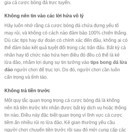
gia cá cược bóng đá trực tuyến.
Không nên tin vào các lời hứa vô lý
Hãy luôn nhớ rằng cá cược bóng đá chứa đựng yếu tố
may rủi, và không có cách nào đảm bảo 100% chiến thắng.
Dù các tips hay dự đoán có chính xác đến đâu, không ai có
thể đảm bảo kết quả tuyệt đối trong các trận đấu. Bất kỳ cá
nhân hay tổ chức nào hứa hẹn điều đó đều có thể là kẻ
lừa đảo, nhằm lợi dụng sự tin tưởng vào
tips bong đá lừa
đảo
người chơi để trục lợi. Do đó, người chơi cần luôn
cẩn trọng và tỉnh táo.
Không trả tiền trước
Một quy tắc quan trọng trong cá cược bóng đá là không
nên trả tiền trước khi nhận được bất kỳ dịch vụ hoặc thông
tin nào. Điều này đặc biệt quan trọng vì lĩnh vực cá cược
tiềm ẩn nhiều rủi ro lừa đảo. Kẻ gian thường yêu cầu
người chơi chuyển tiền trước rồi sau đó mới cung cấp các