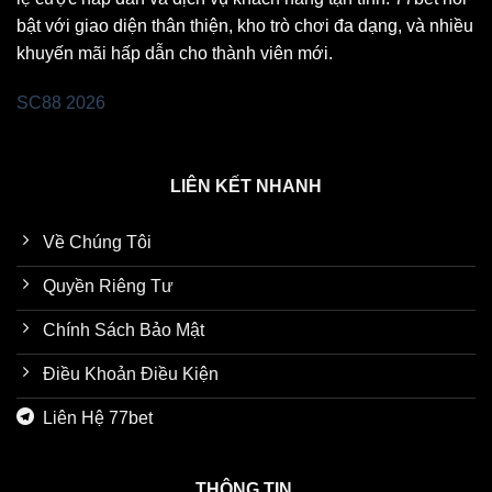
bật với giao diện thân thiện, kho trò chơi đa dạng, và nhiều
khuyến mãi hấp dẫn cho thành viên mới.
SC88 2026
LIÊN KẾT NHANH
Về Chúng Tôi
Quyền Riêng Tư
Chính Sách Bảo Mật
Điều Khoản Điều Kiện
Liên Hệ 77bet
THÔNG TIN