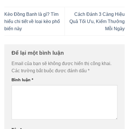
Kèo Đồng Banh là gì? Tìm
Cách Đánh 3 Càng Hiệu
hiểu chi tiết về loại kèo phổ
Quả Tối Ưu, Kiếm Thưởng
biến này
Mỗi Ngày
Để lại một bình luận
Email của bạn sẽ không được hiển thị công khai.
Các trường bắt buộc được đánh dấu
*
Bình luận
*