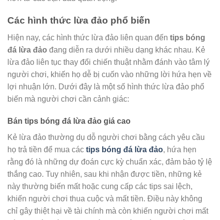
Các hình thức lừa đảo phổ biến
Hiện nay, các hình thức lừa đảo liên quan đến
tips bóng
đá lừa đảo
đang diễn ra dưới nhiều dạng khác nhau. Kẻ
lừa đảo liên tục thay đổi chiến thuật nhằm đánh vào tâm lý
người chơi, khiến họ dễ bị cuốn vào những lời hứa hẹn về
lợi nhuận lớn. Dưới đây là một số hình thức lừa đảo phổ
biến mà người chơi cần cảnh giác:
Bán tips bóng đá lừa đảo giá cao
Kẻ lừa đảo thường dụ dỗ người chơi bằng cách yêu cầu
họ trả tiền để mua các
tips bóng đá lừa đảo
, hứa hẹn
rằng đó là những dự đoán cực kỳ chuẩn xác, đảm bảo tỷ lệ
thắng cao. Tuy nhiên, sau khi nhận được tiền, những kẻ
này thường biến mất hoặc cung cấp các tips sai lệch,
khiến người chơi thua cuộc và mất tiền. Điều này không
chỉ gây thiệt hại về tài chính mà còn khiến người chơi mất