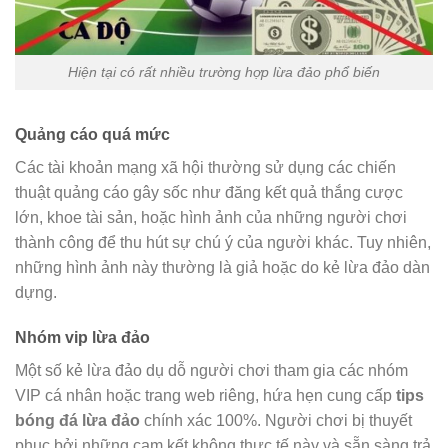
Hiện tại có rất nhiều trường hợp lừa đảo phổ biến
Quảng cáo quá mức
Các tài khoản mạng xã hội thường sử dụng các chiến
thuật quảng cáo gây sốc như đăng kết quả thắng cược
lớn, khoe tài sản, hoặc hình ảnh của những người chơi
thành công để thu hút sự chú ý của người khác. Tuy nhiên,
những hình ảnh này thường là giả hoặc do kẻ lừa đảo dàn
dựng.
Nhóm vip lừa đảo
Một số kẻ lừa đảo dụ dỗ người chơi tham gia các nhóm
VIP cá nhân hoặc trang web riêng, hứa hẹn cung cấp
tips
bóng đá lừa đảo
chính xác 100%. Người chơi bị thuyết
phục bởi những cam kết không thực tế này và sẵn sàng trả