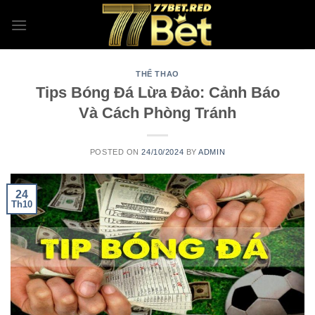
Skip
to
content
THỂ THAO
Tips Bóng Đá Lừa Đảo: Cảnh Báo
Và Cách Phòng Tránh
POSTED ON
24/10/2024
BY
ADMIN
24
Th10