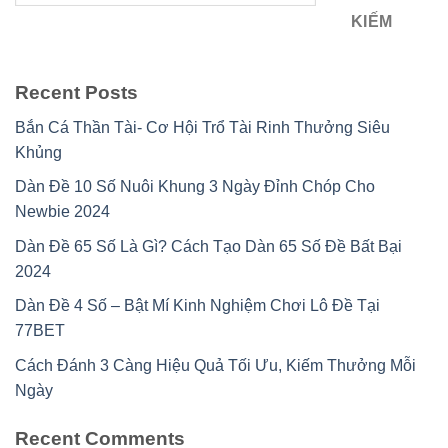
KIẾM
Recent Posts
Bắn Cá Thần Tài- Cơ Hội Trổ Tài Rinh Thưởng Siêu
Khủng
Dàn Đề 10 Số Nuôi Khung 3 Ngày Đỉnh Chóp Cho
Newbie 2024
Dàn Đề 65 Số Là Gì? Cách Tạo Dàn 65 Số Đề Bất Bại
2024
Dàn Đề 4 Số – Bật Mí Kinh Nghiệm Chơi Lô Đề Tại
77BET
Cách Đánh 3 Càng Hiệu Quả Tối Ưu, Kiếm Thưởng Mỗi
Ngày
Recent Comments