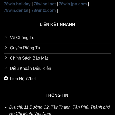
78win.holiday
|
78winni.net
|
78win.jpn.com
|
78win.dental
|
78wintx.com
|
LIÊN KẾT NHANH
Về Chúng Tôi
Quyền Riêng Tư
Chính Sách Bảo Mật
Điều Khoản Điều Kiện
Liên Hệ 77bet
THÔNG TIN
Địa chỉ: 11 Đường C2, Tây Thạnh, Tân Phú, Thành phố
Hồ Chí Minh, Việt Nam