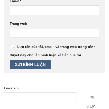
Email
*
Trang web
Lưu tên của tôi, email, và trang web trong trình
duyệt này cho lần bình luận kế tiếp của tôi.
Tìm kiếm
TÌM
KIẾM