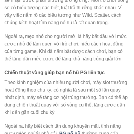
sẽ nhận được phần thưởng tương ứng.
Mỗi trò chơi trong
sẽ có biểu tượng đặc biệt, luật trả thưởng khác nhau. Vì
vậy việc nắm rõ các biểu tượng như Wild, Scatter, cách
chúng kích hoạt tính năng nổ hũ là rất quan trọng.
Ngoài ra, mẹo nhỏ cho người mới là hãy bắt đầu với mức
cược nhỏ để làm quen với trò chơi, hiểu cách hoạt động
của từng game. Khi đã nắm bắt được cách chơi, bạn có
thể tăng dần mức cược để tăng khả năng trúng giải lớn.
Chiến thuật vàng giúp bạn nổ hũ PG liên tục
Theo kinh nghiệm của nhiều người chơi, máy slot thường
hoạt động theo chu kỳ, có nghĩa là sau một số lần quay
nhất định, máy sẽ tăng cơ hội trúng thưởng. Bạn có thể áp
dụng chiến thuật quay với số vòng cụ thể, tăng cược dần
khi đến gần cuối chu kỳ.
Ngoài ra, hãy biết cách tận dụng khuyến mãi, tính năng
quay miễn phí từ nhà cái.
PG nổ hũ
thường cung cấp