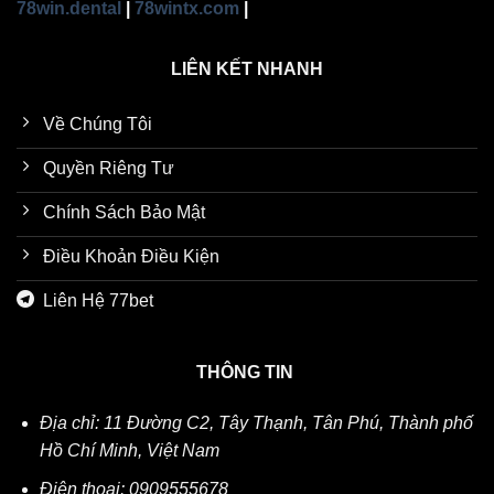
78win.dental
|
78wintx.com
|
LIÊN KẾT NHANH
Về Chúng Tôi
Quyền Riêng Tư
Chính Sách Bảo Mật
Điều Khoản Điều Kiện
Liên Hệ 77bet
THÔNG TIN
Địa chỉ: 11 Đường C2, Tây Thạnh, Tân Phú, Thành phố
Hồ Chí Minh, Việt Nam
Điện thoại: 0909555678