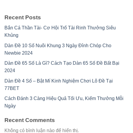
Recent Posts
Bắn Cá Thần Tài- Cơ Hội Trổ Tài Rinh Thưởng Siêu
Khủng
Dàn Đề 10 Số Nuôi Khung 3 Ngày Đỉnh Chóp Cho
Newbie 2024
Dàn Đề 65 Số Là Gì? Cách Tạo Dàn 65 Số Đề Bất Bại
2024
Dàn Đề 4 Số – Bật Mí Kinh Nghiệm Chơi Lô Đề Tại
77BET
Cách Đánh 3 Càng Hiệu Quả Tối Ưu, Kiếm Thưởng Mỗi
Ngày
Recent Comments
Không có bình luận nào để hiển thị.