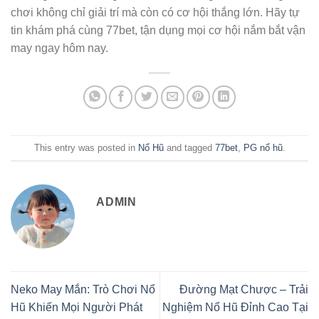
chơi không chỉ giải trí mà còn có cơ hội thắng lớn. Hãy tự
tin khám phá cùng 77bet, tận dụng mọi cơ hội nắm bắt vận
may ngay hôm nay.
This entry was posted in
Nổ Hũ
and tagged
77bet
,
PG nổ hũ
.
ADMIN
Neko May Mắn: Trò Chơi Nổ
Đường Mạt Chược – Trải
Hũ Khiến Mọi Người Phát
Nghiệm Nổ Hũ Đỉnh Cao Tại