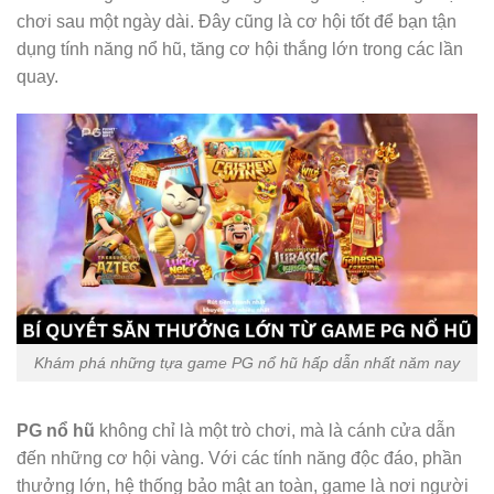
chơi sau một ngày dài. Đây cũng là cơ hội tốt để bạn tận
dụng tính năng nổ hũ, tăng cơ hội thắng lớn trong các lần
quay.
Khám phá những tựa game PG nổ hũ hấp dẫn nhất năm nay
PG nổ hũ
không chỉ là một trò chơi, mà là cánh cửa dẫn
đến những cơ hội vàng. Với các tính năng độc đáo, phần
thưởng lớn, hệ thống bảo mật an toàn, game là nơi người